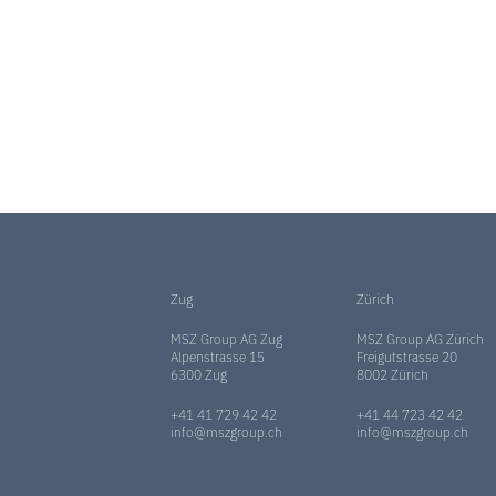
Zug
Zürich
MSZ Group AG Zug
MSZ Group AG Zürich
Alpenstrasse 15
Freigutstrasse 20
6300 Zug
8002 Zürich
+41 41 729 42 42
+41 44 723 42 42
info@mszgroup.ch
info@mszgroup.ch