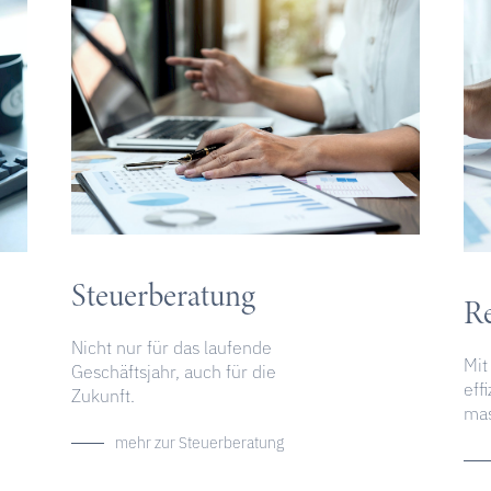
Steuerberatung
R
Nicht nur für das laufende
Mit
Geschäftsjahr, auch für die
eff
Zukunft.
mas
mehr zur Steuerberatung