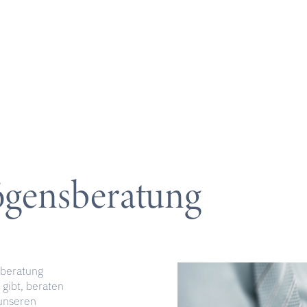
ögensberatung
sberatung
 gibt, beraten
 unseren